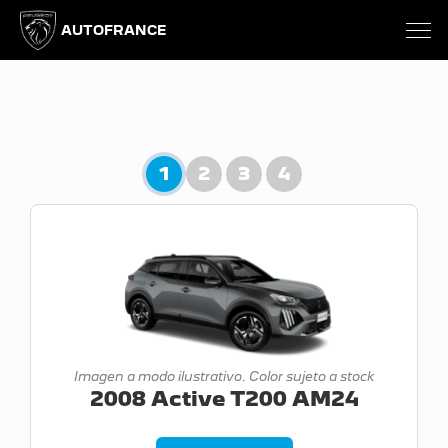
AUTOFRANCE
1
2
3
4
Imagen a modo ilustrativo. Color sujeto a stock
2008 Active T200 AM24