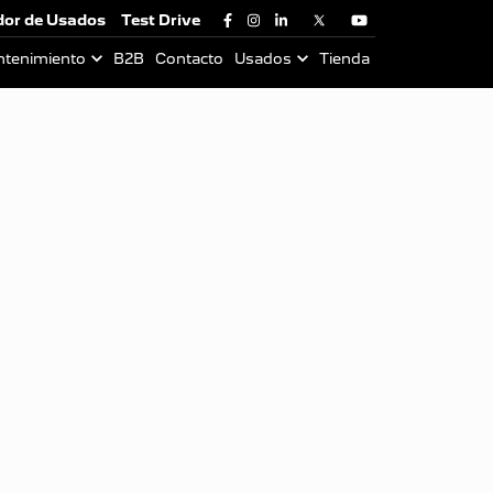
dor de Usados
Test Drive
ntenimiento
B2B
Contacto
Usados
Tienda