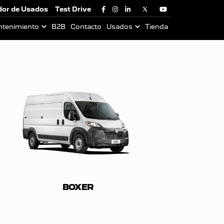
dor de Usados
Test Drive
ntenimiento
B2B
Contacto
Usados
Tienda
BOXER